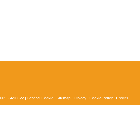
IVA 00956690622 |
Gestisci Cookie
-
Sitemap
-
Privacy
-
Cookie Policy
-
Credits