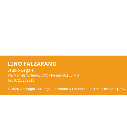
LINO FALZARANO
Studio Legale
Via Mameli Goffredo, 72/C -
Pesaro
61100
,
PU
Tel.
0721 269811
© 2026 Copyright ASF Legal Falzarano & Partners. Tutti i diritti riservati | P.